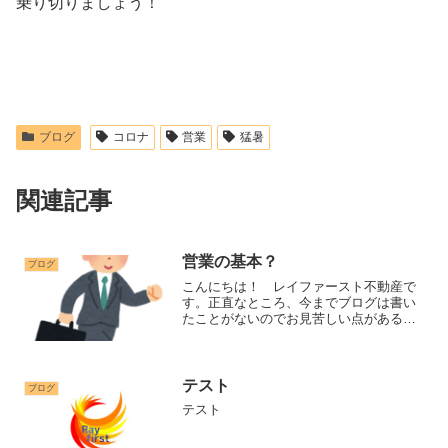
乗り切りましょう！
ブログ
コロナ
営業
猛暑
関連記事
営業の基本？
ブログ
こんにちは！ レイファースト不動産で
す。正直なところ、今までブログは書い
たことがないのでお見苦しい点があるか
とは思いますが、よろしくお願いいたし
ます。私は今まで営業畑一筋できたもの
ですから、営業の苦しさ、しんどさ、大
変さはよくわかっているの...
テスト
ブログ
テスト