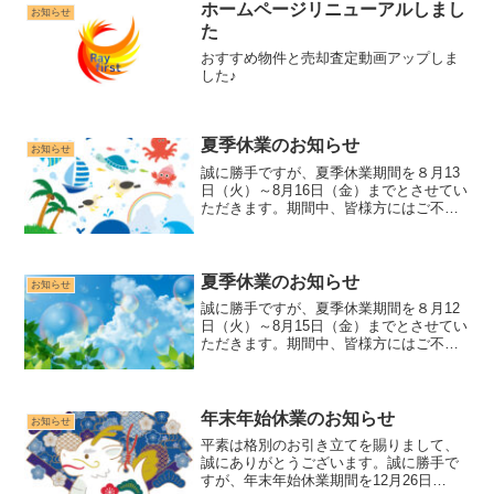
ホームページリニューアルしまし
お知らせ
た
おすすめ物件と売却査定動画アップしま
した♪
夏季休業のお知らせ
お知らせ
誠に勝手ですが、夏季休業期間を８月13
日（火）～8月16日（金）までとさせてい
ただきます。期間中、皆様方にはご不便
をおかけしますが、何卒ご理解を頂きま
す様、よろしくお願い申し上げます。８
月17日（土）より通常営業とさせていた
だきます。
夏季休業のお知らせ
お知らせ
誠に勝手ですが、夏季休業期間を８月12
日（火）～8月15日（金）までとさせてい
ただきます。期間中、皆様方にはご不便
をおかけしますが、何卒ご理解を頂きま
す様、よろしくお願い申し上げます。８
月16日（土）より通常営業とさせていた
だきます。
年末年始休業のお知らせ
お知らせ
平素は格別のお引き立てを賜りまして、
誠にありがとうございます。誠に勝手で
すが、年末年始休業期間を12月26日