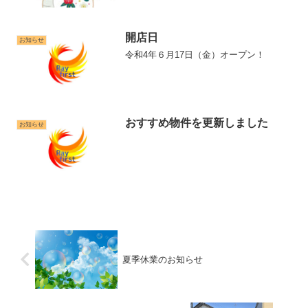
（火）～1月4日（木）までとさせていた
だきます。期間中、皆様方にはご不便を
おかけしますが、何卒ご理解を頂きます
様、よろしくお願い申し...
開店日
お知らせ
令和4年６月17日（金）オープン！
おすすめ物件を更新しました
お知らせ
夏季休業のお知らせ